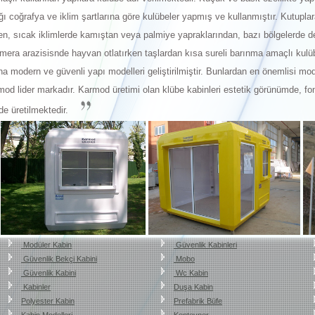
ğı coğrafya ve iklim şartlarına göre kulübeler yapmış ve kullanmıştır. Kutupla
n, sıcak iklimlerde kamıştan veya palmiye yapraklarından, bazı bölgelerde d
ı mera arazisisnde hayvan otlatırken taşlardan kısa sureli barınma amaçlı kulü
odern ve güvenli yapı modelleri geliştirilmiştir. Bunlardan en önemlisi modül
od lider markadır. Karmod üretimi olan klübe kabinleri estetik görünümde, f
rde üretilmektedir.
Modüler Kabin
Güvenlik Kabinleri
Güvenlik Bekçi Kabini
Mobo
Güvenlik Kabini
Wc Kabin
Kabinler
Duşa Kabin
Polyester Kabin
Prefabrik Büfe