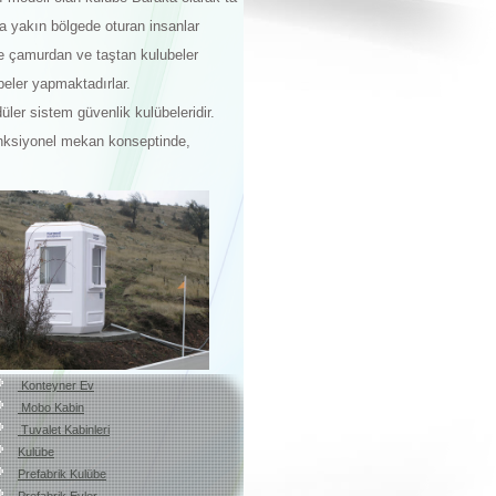
ra yakın bölgede oturan insanlar
e çamurdan ve taştan kulubeler
beler yapmaktadırlar.
er sistem güvenlik kulübeleridir.
onksiyonel mekan konseptinde,
Konteyner Ev
Mobo Kabin
Tuvalet Kabinleri
Kulübe
Prefabrik Kulübe