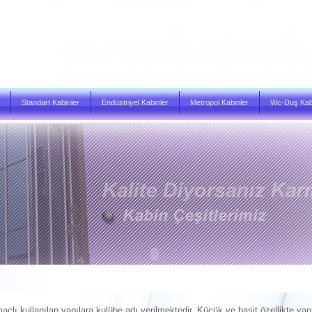
Standart Kabinler
Endüstriyel Kabinler
Metropol Kabinler
Wc-Duş Kabi
ı kullanılan yapılara kulübe adı verilmektedir. Küçük ve basit özellikte yap