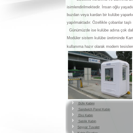
isimlendirilmektedir. İnsan oğlu yaşadı
buzdan veya kardan bir kulübe yaparke
yapılmaktadır. Özellikle çobanlar taşl
Günümüzde ise kulübe adına çok daha m
Modüler sistem kulübe üretiminde Karm
kullanıma hazır olarak modern tesisle
Büfe Kabini
Sandwich Panel Kabin
Eko Kabin
Satılık Kabin
Seyyar Tuvalet