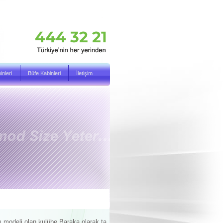
nleri
Büfe Kabinleri
İletişim
ı modeli olan kulübe Baraka olarak ta