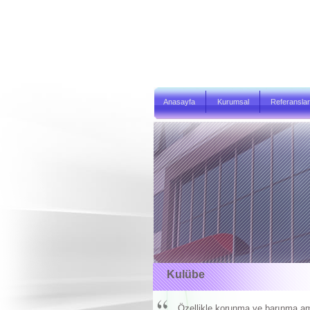
Anasayfa
Kurumsal
Referanslar
Kulübe
Özellikle korunma ve barınma amaçl