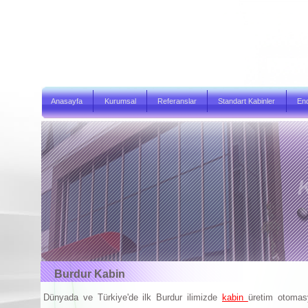
Anasayfa
Kurumsal
Referanslar
Standart Kabinler
End
Burdur Kabin
Dünyada ve Türkiye'de ilk Burdur ilimizde
kabin
üretim otomas