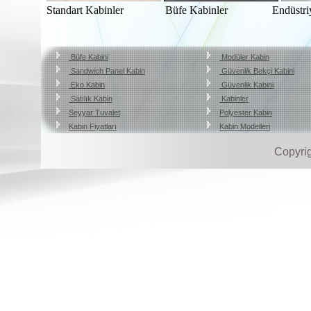
Standart Kabinler Büfe Kabinler Endüstriy
Büfe Kabini
Modüler Kabin
Sandwich Panel Kabin
Güvenlik Bekçi Kabini
Eko Kabin
Güvenlik Kabini
Satılık Kabin
Kabinler
Seyyar Tuvalet
Polyester Kabin
Kabin Fiyatları
Kabin Modelleri
Copyri