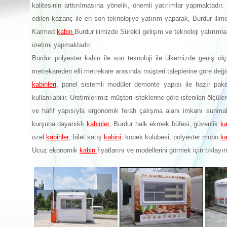
kalitesinin arttırılmasına yönelik, önemli yatırımlar yapmaktadı
edilen kazanç ile en son teknolojiye yatırım yaparak, Burdur ili
Karmod
kabin
Burdur ilimizde Sürekli gelişim ve teknoloji yatırımla
üretimi yapmaktadır.
Burdur polyester kabin ile son teknoloji ile ülkemizde geniş ölçü
metrekareden elli metrekare arasında müşteri taleplerine göre değ
kabinleri
, panel sistemli modüler demonte yapısı ile hazır pake
kullanılabilir. Üretimlerimiz müşteri isteklerine göre istenilen ölçü
ve hafif yapısıyla ergonomik ferah çalışma alanı imkanı sunmak
kurşuna dayanıklı
kabinler
, Burdur halk ekmek büfesi, güvenlik
ka
özel
kabinler
, bilet satış
kabini
, köpek kulübesi, polyester mobo
ka
Ucuz ekonomik
kabin
fiyatlarını ve modellerini görmek için tıklayın