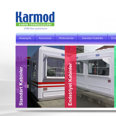
Anasayfa
Kurumsal
Referanslar
Standart Kabinler
End