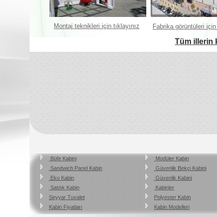
Montaj teknikleri için tıklayınız
Fabrika görüntüleri için
Tüm illerin 
Büfe Kabini
Modüler Kabin
Sandwich Panel Kabin
Güvenlik Bekçi Kabini
Eko Kabin
Güvenlik Kabini
Satılık Kabin
Kabinler
Seyyar Tuvalet
Polyester Kabin
Kabin Fiyatları
Kabin Modelleri