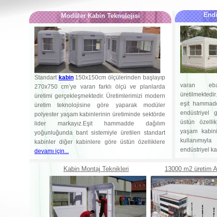
Endü
Modüler Kabin Teknolojisi
Standart
kabin
150x150cm ölçülerinden başlayıp
varan eba
270x750 cm’ye varan farklı ölçü ve planlarda
üretilmektedi
üretimi gerçekleşmektedir. Üretimlerimizi modern
eşit hammadd
üretim teknolojisine göre yaparak modüler
endüstriyel 
polyester yaşam kabinlerinin üretiminde sektörde
üstün özellik
lider markayız.Eşit hammadde dağılım
yaşam kabin
yoğunluğunda bant sistemiyle üretilen standart
kullanımıyla
kabinler diğer kabinlere göre üstün özelliklere
endüstriyel k
devamı için...
Kabin Montaj Teknikleri
13000 m2 üretim A